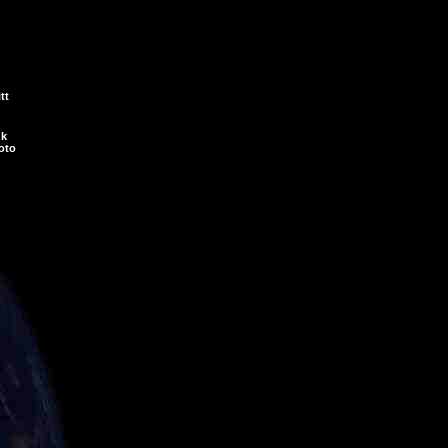
tt
nk
oto