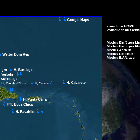
Google Maps
zurück zu HOME
vorheriger Ausschni
Modus Einfügen Li
Modus Einfügen Ph
Modus Ändern
Modus Löschen
Wetter Dom Rep
Modus E/Ä/L aus
gm
H, Santiago
Verkehr
Ausfluege
H, Cabarete
H, Puerto Plata
H, Sosua
H, Punta Cana
FTI, Boca Chica
H, Bayahibe