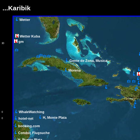
...Karibik
Wetter
Wetter Kuba
gm
30
Gente de Zona, Musica
Morena
WhaleWatching
0
H, Monte Plata
hotel-net
0
booking.com
Condor, Flugsuche
H, Puerto Plata