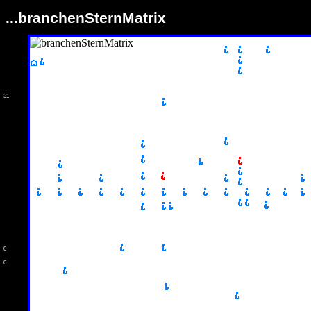
...branchenSternMatrix
31
0
0